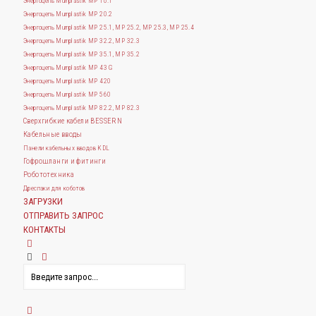
Энергоцепь Murrplastik MP 10.1
Энергоцепь Murrplastik MP 20.2
Энергоцепь Murrplastik MP 25.1, MP 25.2, MP 25.3, MP 25.4
Энергоцепь Murrplastik MP 32.2, MP 32.3
Энергоцепь Murrplastik MP 35.1, MP 35.2
Энергоцепь Murrplastik MP 43 G
Энергоцепь Murrplastik MP 420
Энергоцепь Murrplastik MP 560
Энергоцепь Murrplastik MP 82.2, MP 82.3
Сверхгибкие кабели BESSERN
Кабельные вводы
Панели кабельных вводов KDL
Гофрошланги и фитинги
Робототехника
Дреспаки для коботов
ЗАГРУЗКИ
ОТПРАВИТЬ ЗАПРОС
КОНТАКТЫ