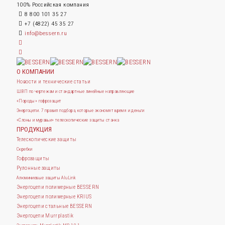
100% Российская компания
8 800 101 35 27
+7 (4822) 45 35 27
info@bessern.ru
О КОМПАНИИ
Новости и технические статьи
ШВП по чертежам и стандартные линейные направляющие
«Породы» гофрозащит
Энергоцепи. 7 правил подбора, которые экономят время и деньги
«Слоны и муравьи» телескопические защиты станка
ПРОДУКЦИЯ
Телескопические защиты
Скребки
Гофрозащиты
Рулонные защиты
Алюминиевые защиты AluLink
Энергоцепи полимерные BESSERN
Энергоцепи полимерные KRIUS
Энергоцепи стальные BESSERN
Энергоцепи Murrplastik