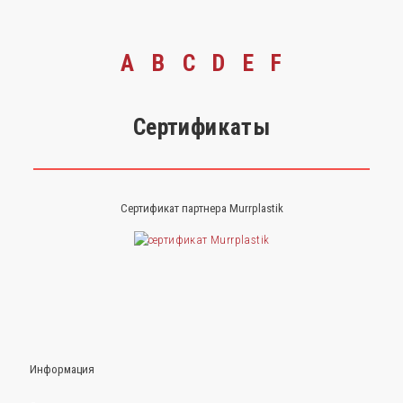
A
B
C
D
E
F
Сертификаты
Сертификат партнера Murrplastik
Информация