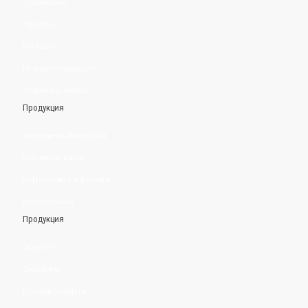
О компании
Новости
Контакты
Каталоги продукции
Отправить запрос
Продукция
Энергоцепи Murrplastik
Кабельные вводы
Гофрошланги и фитинги
Робототехника
Продукция
Скребки
Сильфоны
Рулонные защиты